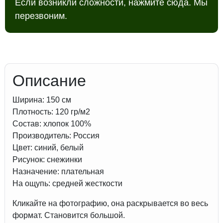
Если возникли сложности, нажмите сюда. Мы
ширина
перезвоним.
150
см
Описание
Ширина: 150 см
Плотность: 120 гр/м2
Состав: хлопок 100%
Производитель: Россия
Цвет: синий, белый
Рисунок: снежинки
Назначение: плательная
На ощупь: средней жесткости
Кликайте на фотографию, она раскрывается во весь
формат. Становится большой.