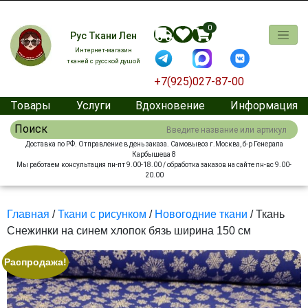
0
Рус Ткани Лен
Интернет-магазин
тканей с русской душой
+7(925)027-87-00
Товары
Услуги
Вдохновение
Информация
Поиск
Доставка по РФ. Отправление в день заказа. Самовывоз г.Москва, б-р Генерала
Карбышева 8
Мы работаем консультация пн-пт 9.00-18.00 / обработка заказов на сайте пн-вс 9.00-
20.00
Главная
/
Ткани с рисунком
/
Новогодние ткани
/ Ткань
Снежинки на синем хлопок бязь ширина 150 см
Распродажа!