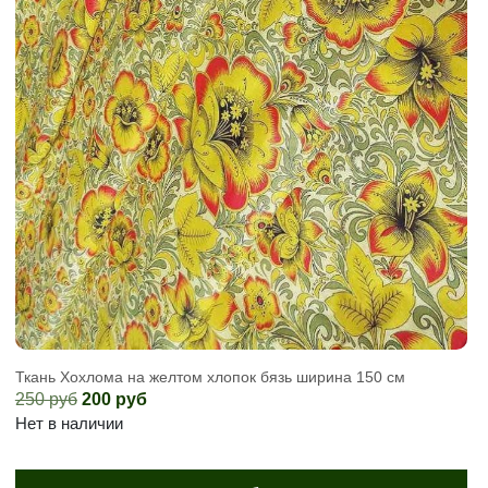
Ткань Хохлома на желтом хлопок бязь ширина 150 см
Первоначальная
Текущая
250
руб
200
руб
цена
цена:
Нет в наличии
составляла
200
250
руб.