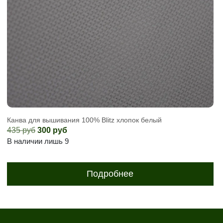
Канва для вышивания 100% Blitz хлопок белый
Первоначальная
Текущая
435
руб
300
руб
цена
цена:
В наличии лишь 9
составляла
300
435
руб.
Подробнее
руб.