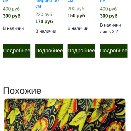
см
см
ширина 50
см
см
Первоначальная
Первоначальная
Перво
200
руб
400
руб
400
руб
Первоначальная
220
руб
цена
Текущая
цена
Текущая
цена
Теку
150
руб
300
руб
300
руб
цена
Текущая
170
руб
составляла
цена:
составляла
цена:
соста
цена:
В наличии
составляла
цена:
В наличии
В наличии
200
150
400
300
400
300
В наличии
лишь 2.2
220
170
руб.
руб.
руб.
руб.
руб.
руб.
руб.
руб.
Подробнее
Подробнее
Подробнее
Подробнее
Похожие