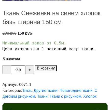
Ткань Снежинки на синем хлопок
бязь ширина 150 см
200
руб
150
руб
Минимальный заказ от 0.5м.
Цена указана за 1 погонный метр ткани.
В наличии
Количество
В корзину
товара
Ткань
Артикул:
0071-1
Снежинки
Категорий:
Бязь
,
Другие ткани
,
Новогодние ткани
,
С
на
детским рисунком
,
Ткани
,
Ткани с рисунком
,
Хлопок
синем
хлопок
бязь